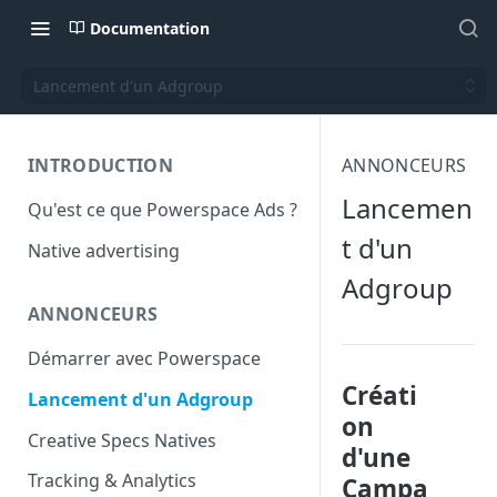
Documentation
Lancement d'un Adgroup
INTRODUCTION
ANNONCEURS
Lancemen
Qu'est ce que Powerspace Ads ?
t d'un
Native advertising
Adgroup
ANNONCEURS
Démarrer avec Powerspace
Créati
Lancement d'un Adgroup
on
Creative Specs Natives
d'une
Tracking & Analytics
Campa