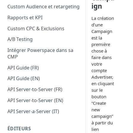
ign
Custom Audience et retargeting
Rapports et KPI
La création
d’une
Custom CPC & Exclusions
Campaign
est la
A/B Testing
première
Intégrer Powerspace dans sa
chose à
CMP
faire dans
votre
API Guide (FR)
compte
Advertiser,
API Guide (EN)
en cliquant
API Server-to-Server (FR)
sur le
bouton
API Server-to-Server (EN)
“Create
new
API Server-a-Server (IT)
campaign”
à partir du
ÉDITEURS
lien