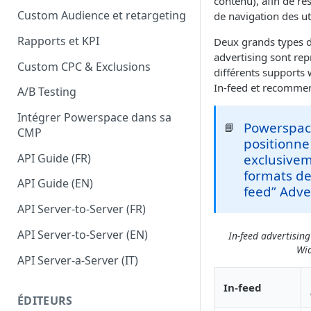
contenu), afin de re
Custom Audience et retargeting
de navigation des uti
Rapports et KPI
Deux grands types d
advertising sont rep
Custom CPC & Exclusions
différents supports 
In-feed et recomme
A/B Testing
Intégrer Powerspace dans sa
Powerspac
📘
CMP
positionne
API Guide (FR)
exclusivem
formats de
API Guide (EN)
feed” Adve
API Server-to-Server (FR)
API Server-to-Server (EN)
In-feed advertisi
Wi
API Server-a-Server (IT)
In-feed
ÉDITEURS