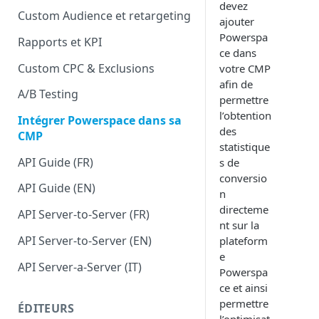
devez
Custom Audience et retargeting
ajouter
Powerspa
Rapports et KPI
ce dans
Custom CPC & Exclusions
votre CMP
afin de
A/B Testing
permettre
l’obtention
Intégrer Powerspace dans sa
des
CMP
statistique
API Guide (FR)
s de
conversio
API Guide (EN)
n
directeme
API Server-to-Server (FR)
nt sur la
API Server-to-Server (EN)
plateform
e
API Server-a-Server (IT)
Powerspa
ce et ainsi
permettre
ÉDITEURS